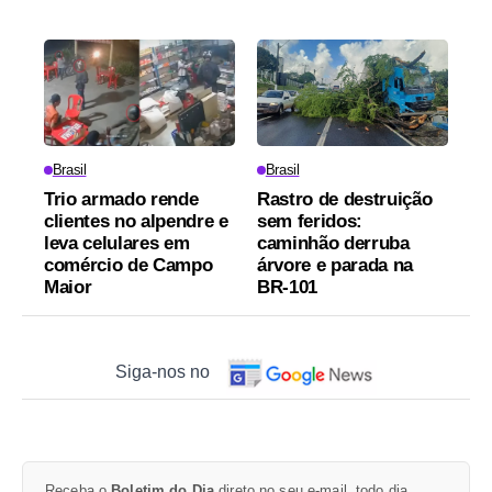
Brasil
Brasil
Trio armado rende
Rastro de destruição
clientes no alpendre e
sem feridos:
leva celulares em
caminhão derruba
comércio de Campo
árvore e parada na
Maior
BR-101
Siga-nos no
Receba o
Boletim do Dia
direto no seu e-mail, todo dia.