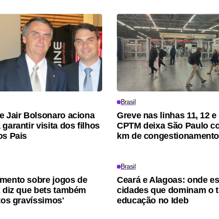
Brasil
e Jair Bolsonaro aciona
Greve nas linhas 11, 12 e
garantir visita dos filhos
CPTM deixa São Paulo c
os Pais
km de congestionament
Brasil
mento sobre jogos de
Ceará e Alagoas: onde es
x diz que bets também
cidades que dominam o t
tos gravíssimos'
educação no Ideb