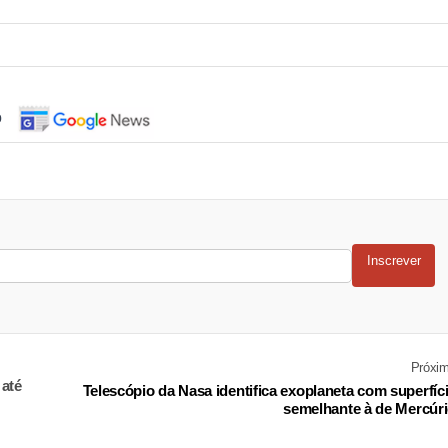
o
Inscrever
Próxi
 até
Telescópio da Nasa identifica exoplaneta com superfíc
semelhante à de Mercúr