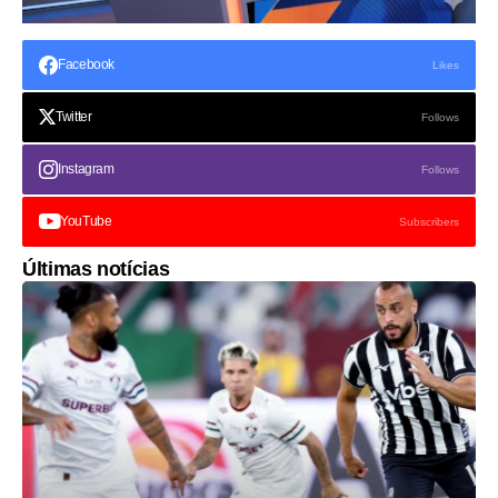
Facebook
Likes
Twitter
Follows
Instagram
Follows
YouTube
Subscribers
Últimas notícias