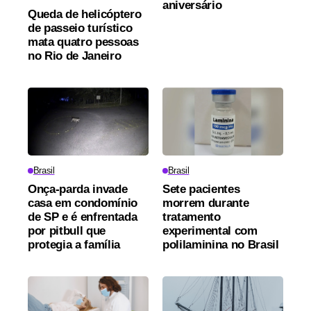
aniversário
Queda de helicóptero
de passeio turístico
mata quatro pessoas
no Rio de Janeiro
Brasil
Brasil
Onça-parda invade
Sete pacientes
casa em condomínio
morrem durante
de SP e é enfrentada
tratamento
por pitbull que
experimental com
protegia a família
polilaminina no Brasil