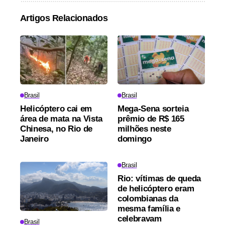
Artigos Relacionados
Brasil
Brasil
Helicóptero cai em
Mega-Sena sorteia
área de mata na Vista
prêmio de R$ 165
Chinesa, no Rio de
milhões neste
Janeiro
domingo
Brasil
Rio: vítimas de queda
de helicóptero eram
colombianas da
mesma família e
celebravam
Brasil