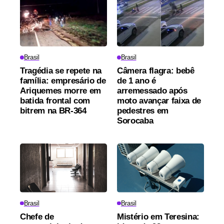
Brasil
Brasil
Tragédia se repete na
Câmera flagra: bebê
família: empresário de
de 1 ano é
Ariquemes morre em
arremessado após
batida frontal com
moto avançar faixa de
bitrem na BR-364
pedestres em
Sorocaba
Brasil
Brasil
Chefe de
Mistério em Teresina: