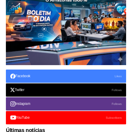
Facebook
Likes
Twitter
Follows
Instagram
Follows
YouTube
Subscribers
Últimas notícias