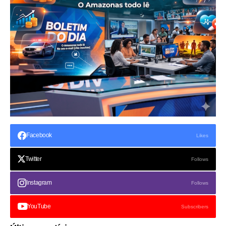
Facebook
Likes
Twitter
Follows
Instagram
Follows
YouTube
Subscribers