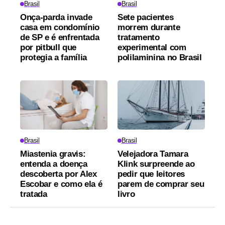
Brasil
Brasil
Onça-parda invade
Sete pacientes
casa em condomínio
morrem durante
de SP e é enfrentada
tratamento
por pitbull que
experimental com
protegia a família
polilaminina no Brasil
Brasil
Brasil
Miastenia gravis:
Velejadora Tamara
entenda a doença
Klink surpreende ao
descoberta por Alex
pedir que leitores
Escobar e como ela é
parem de comprar seu
tratada
livro