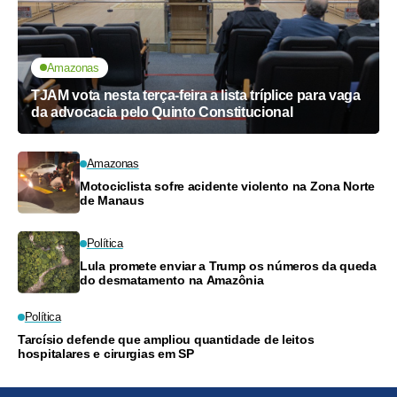
Amazonas
TJAM vota nesta terça-feira a lista tríplice para vaga
da advocacia pelo Quinto Constitucional
Amazonas
Motociclista sofre acidente violento na Zona Norte
de Manaus
Política
Lula promete enviar a Trump os números da queda
do desmatamento na Amazônia
Política
Tarcísio defende que ampliou quantidade de leitos
hospitalares e cirurgias em SP