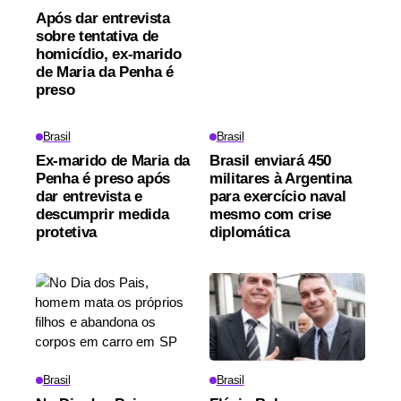
Após dar entrevista
sobre tentativa de
homicídio, ex-marido
de Maria da Penha é
preso
Brasil
Brasil
Ex-marido de Maria da
Brasil enviará 450
Penha é preso após
militares à Argentina
dar entrevista e
para exercício naval
descumprir medida
mesmo com crise
protetiva
diplomática
Brasil
Brasil