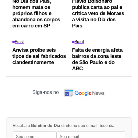
No Dia dos Pais,
Flávio Bolsonaro
homem mata os
publica carta ao pai e
próprios filhos e
critica veto de Moraes
abandona os corpos
a visita no Dia dos
em carro em SP
Pais
Brasil
Brasil
Anvisa proíbe seis
Falta de energia afeta
tipos de sal fabricados
bairros da zona leste
clandestinamente
de São Paulo e do
ABC
Siga-nos no
Receba o
Boletim do Dia
direto no seu e-mail, todo dia.