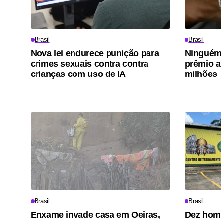
Brasil
Brasil
Nova lei endurece punição para
Ninguém 
crimes sexuais contra contra
prêmio 
crianças com uso de IA
milhões
Brasil
Brasil
Enxame invade casa em Oeiras,
Dez home