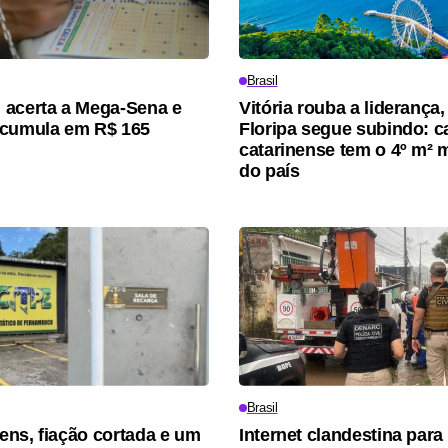
Brasil
acerta a Mega-Sena e
Vitória rouba a liderança
acumula em R$ 165
Floripa segue subindo: ca
catarinense tem o 4º m² 
do país
Brasil
ns, fiação cortada e um
Internet clandestina para 