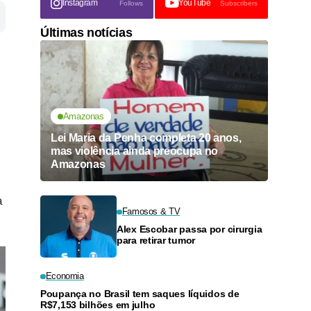
Instagram
YouTube
Follows
Subscribers
Últimas notícias
Amazonas
Lei Maria da Penha completa 20 anos,
mas violência ainda preocupa no
Amazonas
a
Famosos & TV
Alex Escobar passa por cirurgia
para retirar tumor
Economia
Poupança no Brasil tem saques líquidos de
R$7,153 bilhões em julho