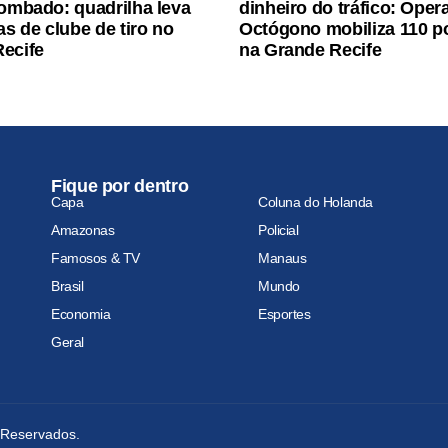
rombado: quadrilha leva
dinheiro do tráfico: Oper
as de clube de tiro no
Octógono mobiliza 110 po
ecife
na Grande Recife
Fique por dentro
Capa
Coluna do Holanda
Amazonas
Policial
Famosos & TV
Manaus
Brasil
Mundo
Economia
Esportes
Geral
s Reservados.