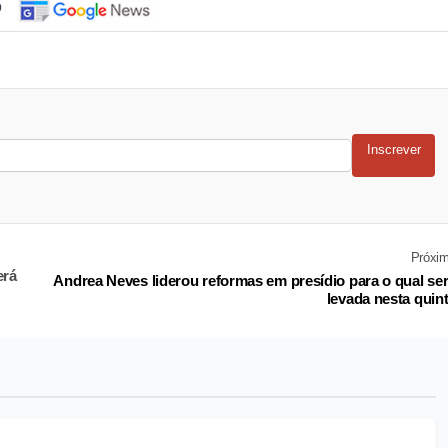
o
Inscrever
Próxi
erá
Andrea Neves liderou reformas em presídio para o qual se
levada nesta quin