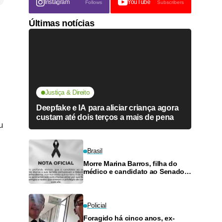
Instagram
YouTube
Follows
Subscribers
Últimas notícias
Justiça & Direito
Deepfake e IA para aliciar criança agora
custam até dois terços a mais de pena
u
Brasil
Morre Marina Barros, filha do
médico e candidato ao Senado
Antônio Barros
Policial
Foragido há cinco anos, ex-