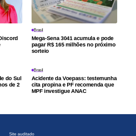
Brasil
Discord
Mega-Sena 3041 acumula e pode
e
pagar R$ 165 milhões no próximo
sorteio
Brasil
de do Sul
Acidente da Voepass: testemunha
nos de 2
cita propina e PF recomenda que
MPF investigue ANAC
Site auditado