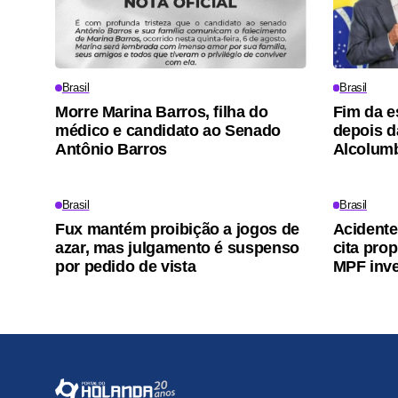
Brasil
Brasil
Morre Marina Barros, filha do
Fim da e
médico e candidato ao Senado
depois d
Antônio Barros
Alcolum
Brasil
Brasil
Fux mantém proibição a jogos de
Acidente
azar, mas julgamento é suspenso
cita pro
por pedido de vista
MPF inv