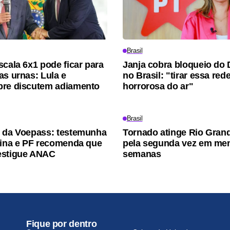
Brasil
scala 6x1 pode ficar para
Janja cobra bloqueio do 
as urnas: Lula e
no Brasil: "tirar essa red
bre discutem adiamento
horrorosa do ar"
Brasil
 da Voepass: testemunha
Tornado atinge Rio Gran
pina e PF recomenda que
pela segunda vez em me
estigue ANAC
semanas
Fique por dentro