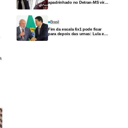
apadrinhado no Detran-MS vira
réu de novo — e é achado
fazendo frete
Brasil
Fim da escala 6x1 pode ficar
para depois das urnas: Lula e
Alcolumbre discutem adiamento
a