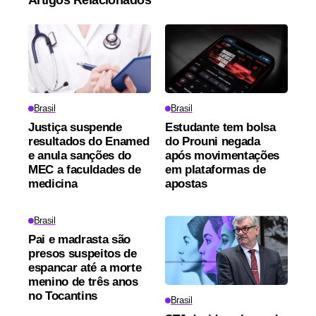
Artigos Relacionados
Brasil
Brasil
Justiça suspende
Estudante tem bolsa
resultados do Enamed
do Prouni negada
e anula sanções do
após movimentações
MEC a faculdades de
em plataformas de
medicina
apostas
Brasil
Pai e madrasta são
presos suspeitos de
espancar até a morte
menino de três anos
no Tocantins
Brasil