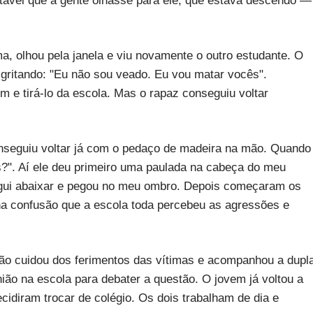
itável que a gente olhasse para ele, que estava descendo —
a, olhou pela janela e viu novamente o outro estudante. O
 gritando: "Eu não sou veado. Eu vou matar vocês".
 e tirá-lo da escola. Mas o rapaz conseguiu voltar
nseguiu voltar já com o pedaço de madeira na mão. Quando
ês?". Aí ele deu primeiro uma paulada na cabeça do meu
egui abaixar e pegou no meu ombro. Depois começaram os
a confusão que a escola toda percebeu as agressões e
ção cuidou dos ferimentos das vítimas e acompanhou a dupl
nião na escola para debater a questão. O jovem já voltou a
ecidiram trocar de colégio. Os dois trabalham de dia e