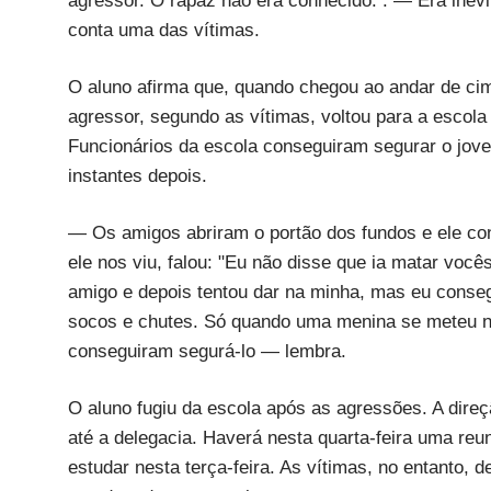
agressor. O rapaz não era conhecido. . — Era inev
conta uma das vítimas.
O aluno afirma que, quando chegou ao andar de cim
agressor, segundo as vítimas, voltou para a escola
Funcionários da escola conseguiram segurar o jovem
instantes depois.
— Os amigos abriram o portão dos fundos e ele co
ele nos viu, falou: "Eu não disse que ia matar voc
amigo e depois tentou dar na minha, mas eu cons
socos e chutes. Só quando uma menina se meteu n
conseguiram segurá-lo — lembra.
O aluno fugiu da escola após as agressões. A dire
até a delegacia. Haverá nesta quarta-feira uma reu
estudar nesta terça-feira. As vítimas, no entanto, d