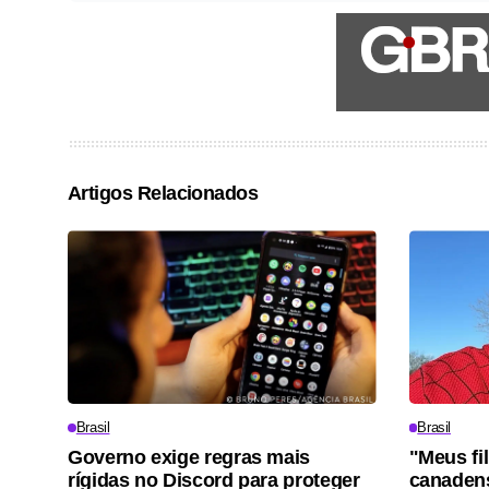
Artigos Relacionados
Brasil
Brasil
Governo exige regras mais
"Meus fi
rígidas no Discord para proteger
canadens