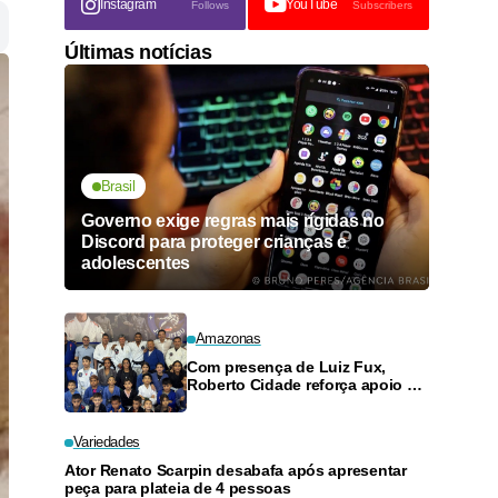
Instagram
YouTube
Follows
Subscribers
Últimas notícias
Brasil
Governo exige regras mais rígidas no
Discord para proteger crianças e
adolescentes
Amazonas
Com presença de Luiz Fux,
Roberto Cidade reforça apoio a
projeto social de jiu-jitsu no
Ouro Verde
Variedades
Ator Renato Scarpin desabafa após apresentar
peça para plateia de 4 pessoas