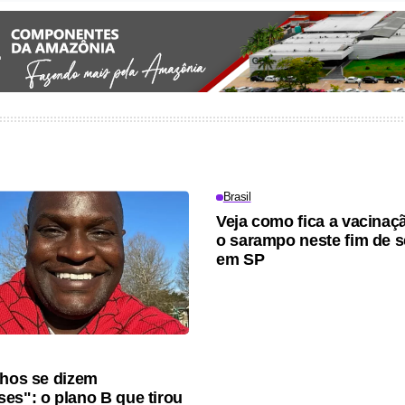
Brasil
Veja como fica a vacinaç
o sarampo neste fim de 
em SP
lhos se dizem
es": o plano B que tirou