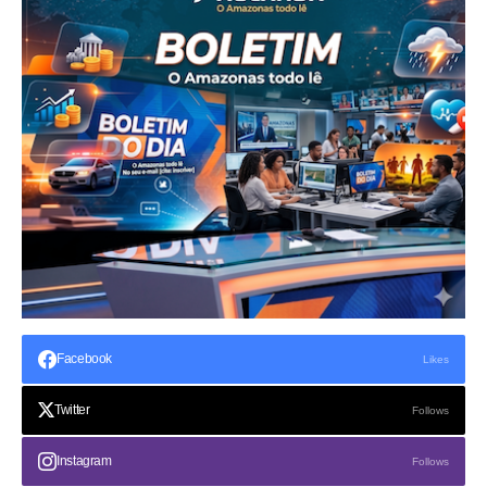
Facebook
Likes
Twitter
Follows
Instagram
Follows