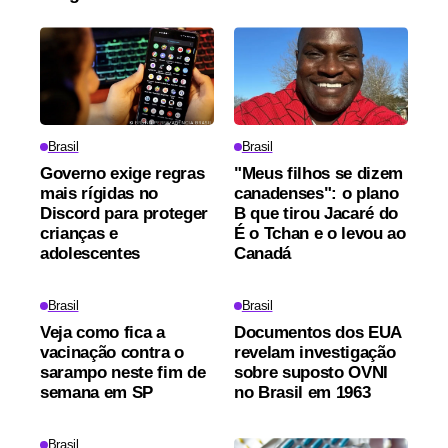
Brasil
Brasil
Governo exige regras
"Meus filhos se dizem
mais rígidas no
canadenses": o plano
Discord para proteger
B que tirou Jacaré do
crianças e
É o Tchan e o levou ao
adolescentes
Canadá
Brasil
Brasil
Veja como fica a
Documentos dos EUA
vacinação contra o
revelam investigação
sarampo neste fim de
sobre suposto OVNI
semana em SP
no Brasil em 1963
Brasil