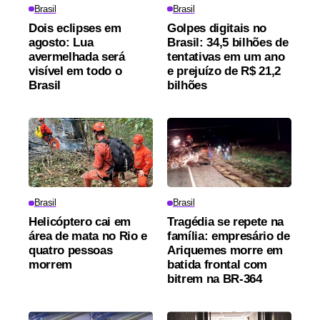
Brasil
Brasil
Dois eclipses em
Golpes digitais no
agosto: Lua
Brasil: 34,5 bilhões de
avermelhada será
tentativas em um ano
visível em todo o
e prejuízo de R$ 21,2
Brasil
bilhões
Brasil
Brasil
Helicóptero cai em
Tragédia se repete na
área de mata no Rio e
família: empresário de
quatro pessoas
Ariquemes morre em
morrem
batida frontal com
bitrem na BR-364