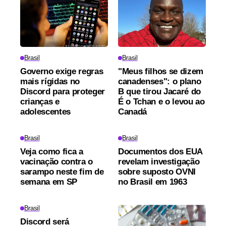
Brasil
Brasil
Governo exige regras
"Meus filhos se dizem
mais rígidas no
canadenses": o plano
Discord para proteger
B que tirou Jacaré do
crianças e
É o Tchan e o levou ao
adolescentes
Canadá
Brasil
Brasil
Veja como fica a
Documentos dos EUA
vacinação contra o
revelam investigação
sarampo neste fim de
sobre suposto OVNI
semana em SP
no Brasil em 1963
Brasil
Discord será