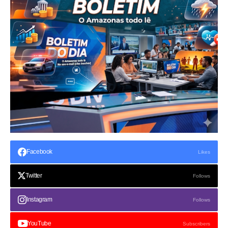
Facebook
Likes
Twitter
Follows
Instagram
Follows
YouTube
Subscribers