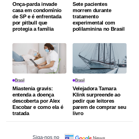
Onça-parda invade
Sete pacientes
casa em condomínio
morrem durante
de SP e é enfrentada
tratamento
por pitbull que
experimental com
protegia a família
polilaminina no Brasil
Brasil
Brasil
Miastenia gravis:
Velejadora Tamara
entenda a doença
Klink surpreende ao
descoberta por Alex
pedir que leitores
Escobar e como ela é
parem de comprar seu
tratada
livro
Siga-nos no