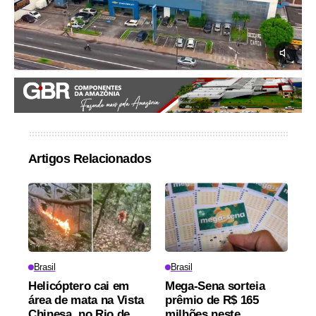
Artigos Relacionados
Brasil
Brasil
Helicóptero cai em
Mega-Sena sorteia
área de mata na Vista
prêmio de R$ 165
Chinesa, no Rio de
milhões neste