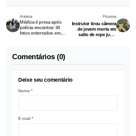
Anterior
Próxima
Médica é presa após
Instrutor tirou câmera
polícia encontrar 34
de jovem morta em
fetos enterrados em
salto de rope jump
sua propriedade
após queda, diz
testemunha
Comentários (0)
Deixe seu comentário
Nome *
E-mail *