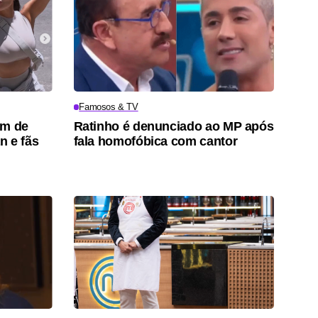
Famosos & TV
um de
Ratinho é denunciado ao MP após
n e fãs
fala homofóbica com cantor