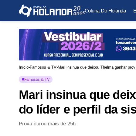
Coluna Do Holanda
E
Início
Famosos & TV
Mari insinua que deixou Thelma ganhar prova do
Famosos & TV
Mari insinua que dei
do líder e perfil da si
Prova durou mais de 25h