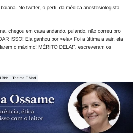
aiana. No twitter, o perfil da médica anestesiologista
na, chegou em casa andando, pulando, não correu pro
R ISSO! Ela ganhou por >ela< Foi a última a sair, ela
ra darem o máximo! MÉRITO DELA!”, escreveram os
i Bbb
Thelma E Mari