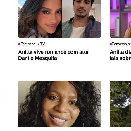
Famosos & TV
Famosos &
Anitta vive romance com ator
Anitta di
Danilo Mesquita
fala sob