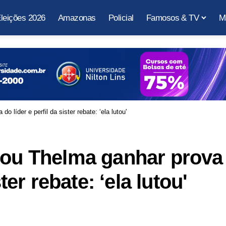
leições 2026
Amazonas
Policial
Famosos & TV
M
 líder e perfil da sister rebate: ‘ela lutou'
xou Thelma ganhar prova
ster rebate: ‘ela lutou'