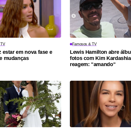
 TV
Famosos & TV
z estar em nova fase e
Lewis Hamilton abre álb
re mudanças
fotos com Kim Kardashia
reagem: "amando"