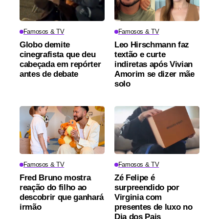
Famosos & TV
Famosos & TV
Globo demite
Leo Hirschmann faz
cinegrafista que deu
textão e curte
cabeçada em repórter
indiretas após Vivian
antes de debate
Amorim se dizer mãe
solo
Famosos & TV
Famosos & TV
Fred Bruno mostra
Zé Felipe é
reação do filho ao
surpreendido por
descobrir que ganhará
Virginia com
irmão
presentes de luxo no
Dia dos Pais