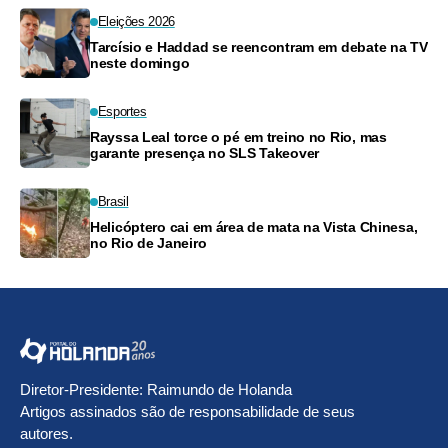
Eleições 2026
Tarcísio e Haddad se reencontram em debate na TV
neste domingo
Esportes
Rayssa Leal torce o pé em treino no Rio, mas
garante presença no SLS Takeover
Brasil
Helicóptero cai em área de mata na Vista Chinesa,
no Rio de Janeiro
Diretor-Presidente: Raimundo de Holanda
Artigos assinados são de responsabilidade de seus
autores.