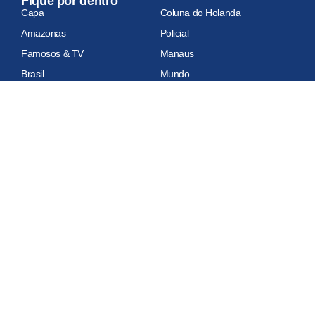
Fique por dentro
Capa
Coluna do Holanda
Amazonas
Policial
Famosos & TV
Manaus
Brasil
Mundo
Economia
Esportes
Geral
Site auditado
Relatório de auditoria em atualização
Copyright 2026 Portal do Holanda. Todos os Direitos Reservados.
Sobre Nós
Política de Privacidade