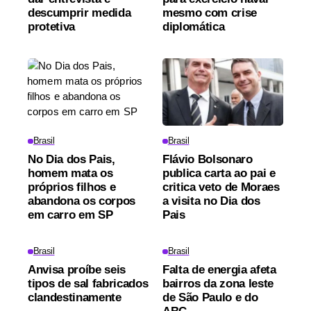
descumprir medida
mesmo com crise
protetiva
diplomática
Brasil
Brasil
No Dia dos Pais,
Flávio Bolsonaro
homem mata os
publica carta ao pai e
próprios filhos e
critica veto de Moraes
abandona os corpos
a visita no Dia dos
em carro em SP
Pais
Brasil
Brasil
Anvisa proíbe seis
Falta de energia afeta
tipos de sal fabricados
bairros da zona leste
clandestinamente
de São Paulo e do