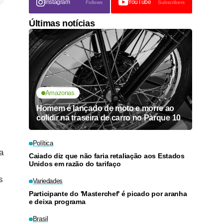
Instagram
YouTube
Follows
Subscribers
Últimas notícias
Amazonas
Homem é lançado de moto e morre ao
colidir na traseira de carro no Parque 10
Política
a
Caiado diz que não faria retaliação aos Estados
Unidos em razão do tarifaço
s
Variedades
Participante do 'Masterchef' é picado por aranha
e deixa programa
Brasil