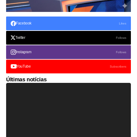
Facebook
Likes
Twitter
Follows
Instagram
Follows
YouTube
Subscribers
Últimas notícias