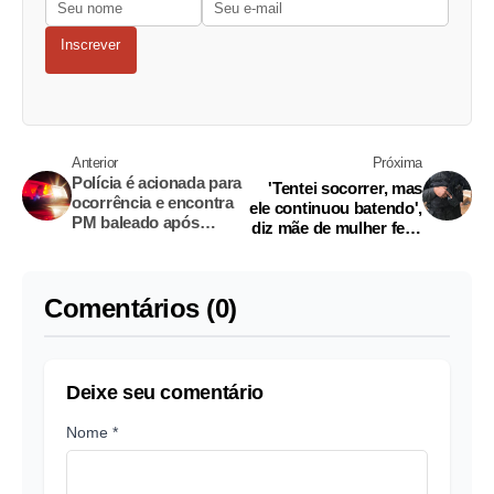
Inscrever
Anterior
Próxima
Polícia é acionada para
'Tentei socorrer, mas
ocorrência e encontra
ele continuou batendo',
PM baleado após
diz mãe de mulher feita
assalto no RJ
refém pelo marido em
Santa Cruz
Comentários (0)
Deixe seu comentário
Nome *