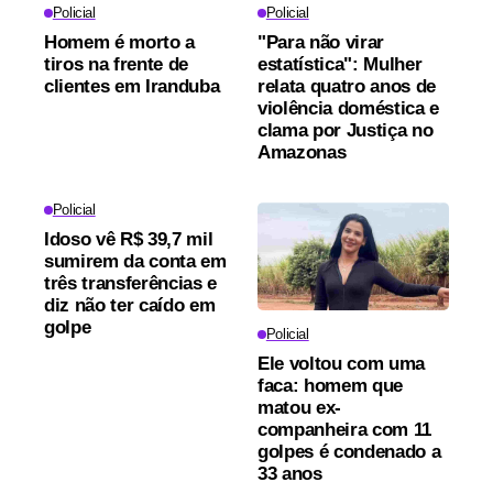
Policial
Policial
Homem é morto a
"Para não virar
tiros na frente de
estatística": Mulher
clientes em Iranduba
relata quatro anos de
violência doméstica e
clama por Justiça no
Amazonas
Policial
Idoso vê R$ 39,7 mil
sumirem da conta em
três transferências e
diz não ter caído em
golpe
Policial
Ele voltou com uma
faca: homem que
matou ex-
companheira com 11
golpes é condenado a
33 anos