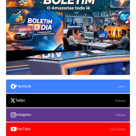
Facebook
Likes
Twitter
Follows
Instagram
Follows
YouTube
Subscribers