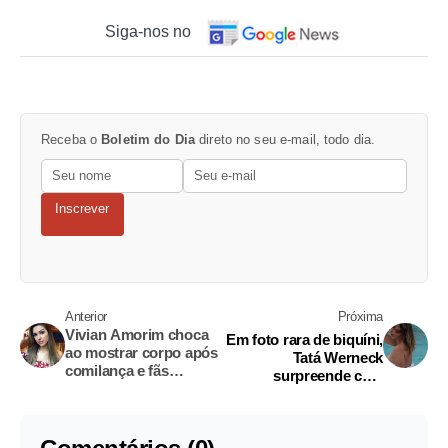
Siga-nos no
Receba o
Boletim do Dia
direto no seu e-mail, todo dia.
Inscrever
Anterior
Próxima
Vivian Amorim choca
Em foto rara de biquíni,
ao mostrar corpo após
Tatá Werneck
comilança e fãs
surpreende com
perguntam segredo de
corpão: 'escondendo o
ex-BBB
jogo né?'