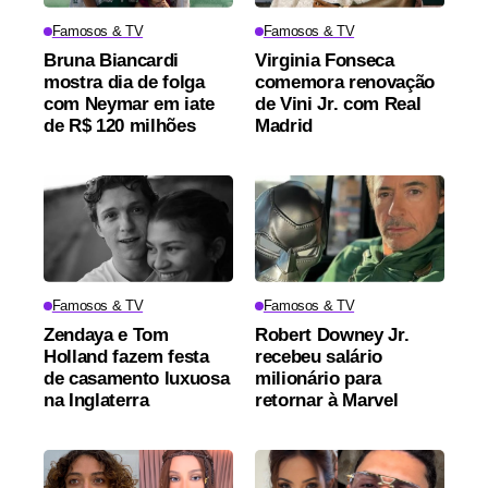
Famosos & TV
Famosos & TV
Bruna Biancardi
Virginia Fonseca
mostra dia de folga
comemora renovação
com Neymar em iate
de Vini Jr. com Real
de R$ 120 milhões
Madrid
Famosos & TV
Famosos & TV
Zendaya e Tom
Robert Downey Jr.
Holland fazem festa
recebeu salário
de casamento luxuosa
milionário para
na Inglaterra
retornar à Marvel