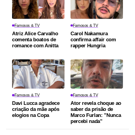
Famosos & TV
Famosos & TV
Atriz Alice Carvalho
Carol Nakamura
comenta boatos de
confirma affair com
romance com Anitta
rapper Hungria
Famosos & TV
Famosos & TV
Davi Lucca agradece
Ator revela choque ao
criação da mãe após
saber da prisão de
elogios na Copa
Marco Furlan: "Nunca
percebi nada"