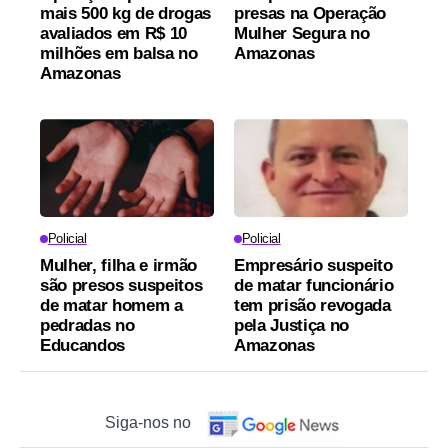
mais 500 kg de drogas
presas na Operação
avaliados em R$ 10
Mulher Segura no
milhões em balsa no
Amazonas
Amazonas
Policial
Policial
Mulher, filha e irmão
Empresário suspeito
são presos suspeitos
de matar funcionário
de matar homem a
tem prisão revogada
pedradas no
pela Justiça no
Educandos
Amazonas
Siga-nos no