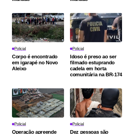
Policial
Policial
Corpo é encontrado
Idoso é preso ao ser
em igarapé no Novo
filmado estuprando
Aleixo
cadela em horta
comunitária na BR-174
Policial
Policial
Operação apreende
Dez pessoas são