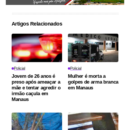
Artigos Relacionados
Policial
Policial
Jovem de 26 anos é
Mulher é morta a
preso após ameaçar a
golpes de arma branca
mãe e tentar agredir o
em Manaus
irmão caçula em
Manaus