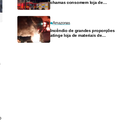
chamas consomem loja de
materiais de construção no
Monte das Oliveiras
Amazonas
Incêndio de grandes proporções
atinge loja de materiais de
construção no Monte das
Oliveiras
a
o