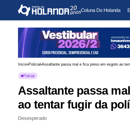
Coluna Do Holanda
E
Início
Policial
Assaltante passa mal e fica preso em esgoto ao tenta
Policial
Assaltante passa mal
ao tentar fugir da pol
Desesperado