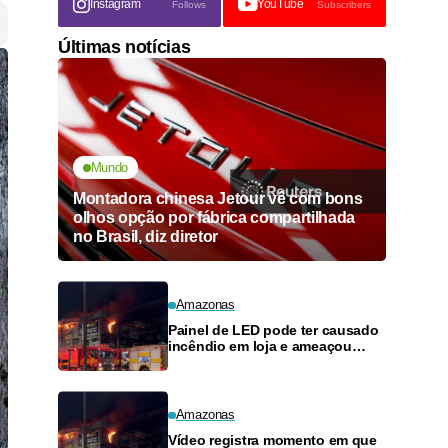
Instagram
YouTube
Follows
Subscribers
Últimas notícias
Mundo
Montadora chinesa Jetour vê com bons
olhos opção por fábrica compartilhada
no Brasil, diz diretor
Amazonas
Painel de LED pode ter causado
incêndio em loja e ameaçou
posto de combustíveis em
Manaus
Amazonas
Vídeo registra momento em que