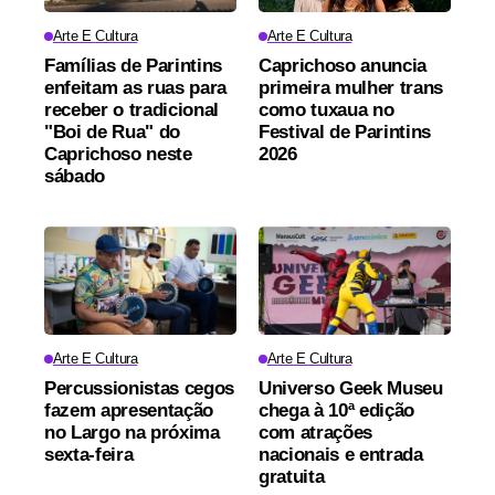
Arte E Cultura
Arte E Cultura
Famílias de Parintins
Caprichoso anuncia
enfeitam as ruas para
primeira mulher trans
receber o tradicional
como tuxaua no
"Boi de Rua" do
Festival de Parintins
Caprichoso neste
2026
sábado
Arte E Cultura
Arte E Cultura
Percussionistas cegos
Universo Geek Museu
fazem apresentação
chega à 10ª edição
no Largo na próxima
com atrações
sexta-feira
nacionais e entrada
gratuita