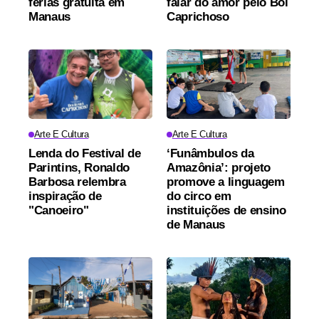
férias gratuita em
falar do amor pelo Boi
Manaus
Caprichoso
Arte E Cultura
Arte E Cultura
Lenda do Festival de
‘Funâmbulos da
Parintins, Ronaldo
Amazônia’: projeto
Barbosa relembra
promove a linguagem
inspiração de
do circo em
"Canoeiro"
instituições de ensino
de Manaus