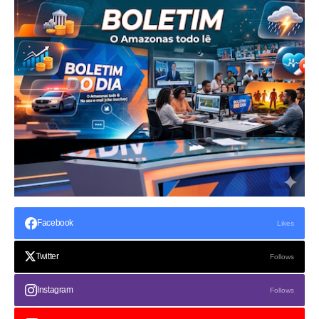
Facebook
Likes
Twitter
Follows
Instagram
Follows