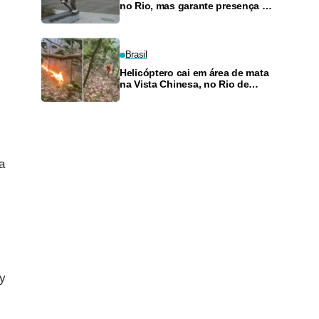
no Rio, mas garante presença no
SLS Takeover
Brasil
Helicóptero cai em área de mata
na Vista Chinesa, no Rio de
Janeiro
a
ay