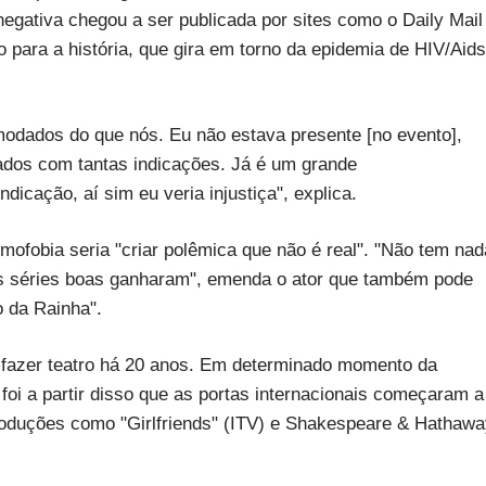
negativa chegou a ser publicada por sites como o Daily Mail
 para a história, que gira em torno da epidemia de HIV/Aids
modados do que nós. Eu não estava presente [no evento],
ados com tantas indicações. Já é um grande
icação, aí sim eu veria injustiça", explica.
omofobia seria "criar polêmica que não é real". "Não tem nad
ras séries boas ganharam", emenda o ator que também pode
o da Rainha".
fazer teatro há 20 anos. Em determinado momento da
 foi a partir disso que as portas internacionais começaram a
 produções como "Girlfriends" (ITV) e Shakespeare & Hathaw