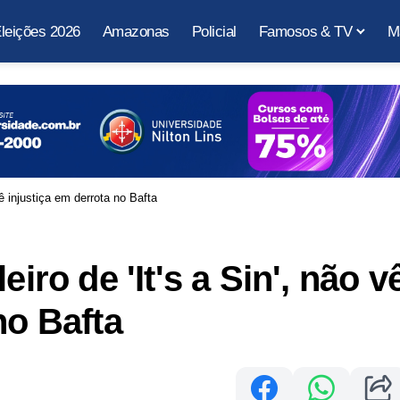
leições 2026
Amazonas
Policial
Famosos & TV
M
vê injustiça em derrota no Bafta
eiro de 'It's a Sin', não v
no Bafta