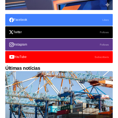
Facebook
Likes
Twitter
Follows
Instagram
Follows
YouTube
Subscribers
Últimas notícias