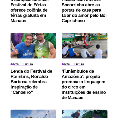
Festival de Férias
Socorrinha abre as
oferece colônia de
portas de casa para
férias gratuita em
falar do amor pelo Boi
Manaus
Caprichoso
Arte E Cultura
Arte E Cultura
Lenda do Festival de
‘Funâmbulos da
Parintins, Ronaldo
Amazônia’: projeto
Barbosa relembra
promove a linguagem
inspiração de
do circo em
"Canoeiro"
instituições de ensino
de Manaus