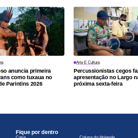
ra
Arte E Cultura
so anuncia primeira
Percussionistas cegos f
rans como tuxaua no
apresentação no Largo n
de Parintins 2026
próxima sexta-feira
Fique por dentro
Capa
Coluna do Holanda