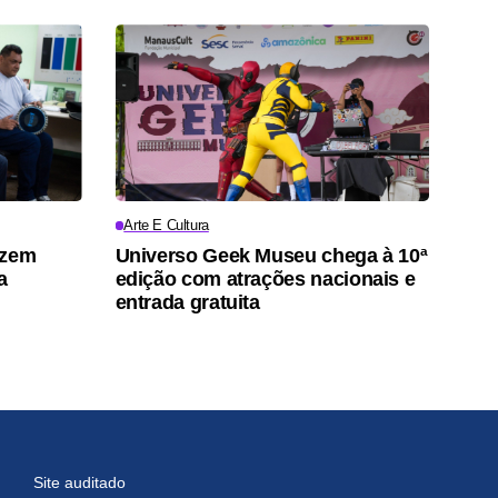
Arte E Cultura
azem
Universo Geek Museu chega à 10ª
a
edição com atrações nacionais e
entrada gratuita
Site auditado