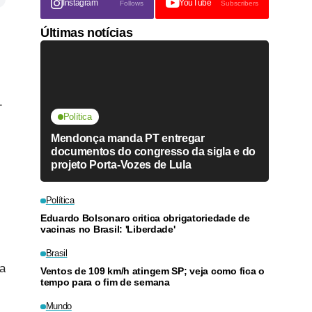
Instagram
YouTube
Follows
Subscribers
Últimas notícias
.
Política
Mendonça manda PT entregar
documentos do congresso da sigla e do
projeto Porta-Vozes de Lula
Política
Eduardo Bolsonaro critica obrigatoriedade de
vacinas no Brasil: 'Liberdade'
Brasil
ta
Ventos de 109 km/h atingem SP; veja como fica o
tempo para o fim de semana
Mundo