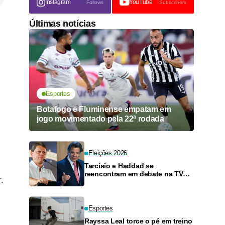
Instagram
YouTube
Follows
Subscribers
Últimas notícias
Esportes
Botafogo e Fluminense empatam em
jogo movimentado pela 22ª rodada
Eleições 2026
Tarcísio e Haddad se
reencontram em debate na TV
.
neste domingo
Esportes
Rayssa Leal torce o pé em treino