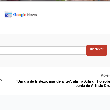
o
Inscrever
Próxi
no
'Um dia de tristeza, mas de alívio', afirma Arlindinho sob
perda de Arlindo Cr