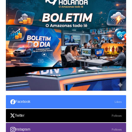
Facebook
Likes
Twitter
Follows
Instagram
Follows