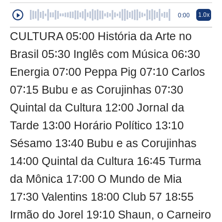
1.0x
0:00
CULTURA 05∶00 História da Arte no
Brasil 05∶30 Inglês com Música 06∶30
Energia 07∶00 Peppa Pig 07∶10 Carlos
07∶15 Bubu e as Corujinhas 07∶30
Quintal da Cultura 12∶00 Jornal da
Tarde 13∶00 Horário Político 13∶10
Sésamo 13∶40 Bubu e as Corujinhas
14∶00 Quintal da Cultura 16∶45 Turma
da Mônica 17∶00 O Mundo de Mia
17∶30 Valentins 18∶00 Club 57 18∶55
Irmão do Jorel 19∶10 Shaun, o Carneiro