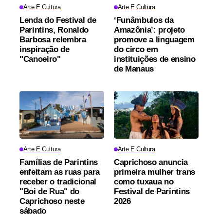
Arte E Cultura
Arte E Cultura
Lenda do Festival de
‘Funâmbulos da
Parintins, Ronaldo
Amazônia’: projeto
Barbosa relembra
promove a linguagem
inspiração de
do circo em
"Canoeiro"
instituições de ensino
de Manaus
Arte E Cultura
Arte E Cultura
Famílias de Parintins
Caprichoso anuncia
enfeitam as ruas para
primeira mulher trans
receber o tradicional
como tuxaua no
"Boi de Rua" do
Festival de Parintins
Caprichoso neste
2026
sábado