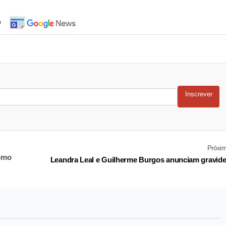
o
Inscrever
Próxi
como
Leandra Leal e Guilherme Burgos anunciam gravid