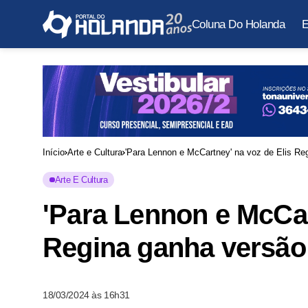
Coluna Do Holanda
E
Início
Arte e Cultura
'Para Lennon e McCartney' na voz de Elis Reg
Arte E Cultura
'Para Lennon e McCar
Regina ganha versão 
18/03/2024 às 16h31