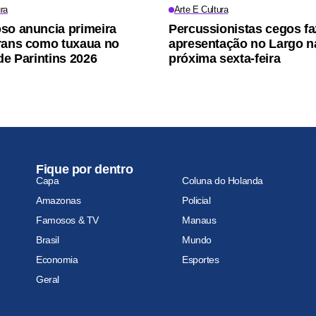
ra
Arte E Cultura
so anuncia primeira
Percussionistas cegos f
rans como tuxaua no
apresentação no Largo n
de Parintins 2026
próxima sexta-feira
Fique por dentro
Capa
Coluna do Holanda
Amazonas
Policial
Famosos & TV
Manaus
Brasil
Mundo
Economia
Esportes
Geral