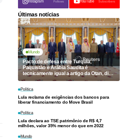
Instagram
YouTube
Follows
Subscribers
Últimas notícias
Mundo
Pacto de defesa entre Turquia,
Paquistão e Arábia Saudita é
tecnicamente igual a artigo da Otan, diz
ministro
Política
Lula reclama de exigências dos bancos para
liberar financiamento do Move Brasil
Política
Lula declara ao TSE patrimônio de R$ 4,7
milhões, valor 35% menor do que em 2022
Mundo