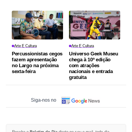
Arte E Cultura
Arte E Cultura
Percussionistas cegos
Universo Geek Museu
fazem apresentação
chega à 10ª edição
no Largo na próxima
com atrações
sexta-feira
nacionais e entrada
gratuita
Siga-nos no
Receba o
Boletim do Dia
direto no seu e-mail, todo dia.