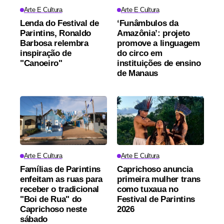
Arte E Cultura
Arte E Cultura
Lenda do Festival de
‘Funâmbulos da
Parintins, Ronaldo
Amazônia’: projeto
Barbosa relembra
promove a linguagem
inspiração de
do circo em
"Canoeiro"
instituições de ensino
de Manaus
Arte E Cultura
Arte E Cultura
Famílias de Parintins
Caprichoso anuncia
enfeitam as ruas para
primeira mulher trans
receber o tradicional
como tuxaua no
"Boi de Rua" do
Festival de Parintins
Caprichoso neste
2026
sábado