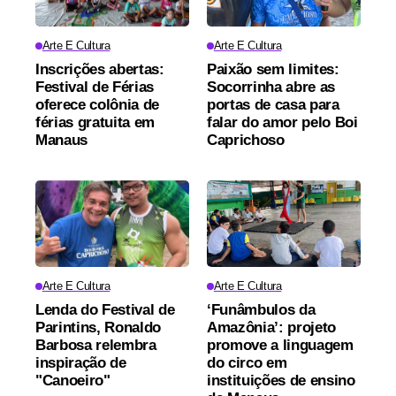
Arte E Cultura
Arte E Cultura
Inscrições abertas:
Paixão sem limites:
Festival de Férias
Socorrinha abre as
oferece colônia de
portas de casa para
férias gratuita em
falar do amor pelo Boi
Manaus
Caprichoso
Arte E Cultura
Arte E Cultura
Lenda do Festival de
‘Funâmbulos da
Parintins, Ronaldo
Amazônia’: projeto
Barbosa relembra
promove a linguagem
inspiração de
do circo em
"Canoeiro"
instituições de ensino