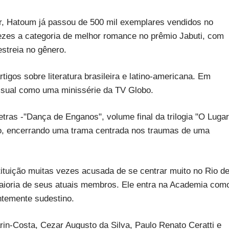
sor, Hatoum já passou de 500 mil exemplares vendidos no
vezes a categoria de melhor romance no prêmio Jabuti, com
estreia no gênero.
igos sobre literatura brasileira e latino-americana. Em
visual como uma minissérie da TV Globo.
ras -"Dança de Enganos", volume final da trilogia "O Lugar
ro, encerrando uma trama centrada nos traumas de uma
tuição muitas vezes acusada de se centrar muito no Rio d
aioria de seus atuais membros. Ele entra na Academia com
ntemente sudestino.
in-Costa, Cezar Augusto da Silva, Paulo Renato Ceratti e