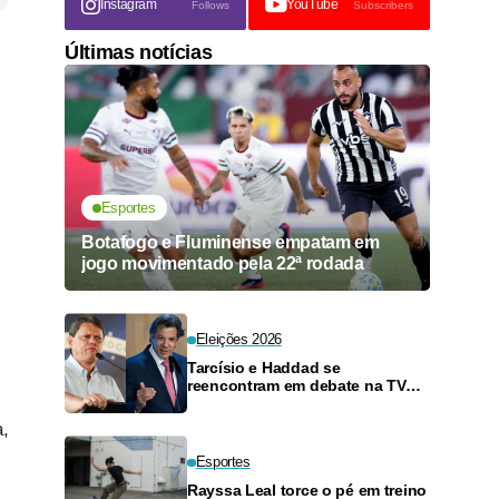
Instagram
YouTube
Follows
Subscribers
Últimas notícias
Esportes
Botafogo e Fluminense empatam em
jogo movimentado pela 22ª rodada
Eleições 2026
Tarcísio e Haddad se
reencontram em debate na TV
neste domingo
a,
Esportes
Rayssa Leal torce o pé em treino