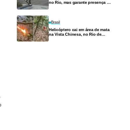
no Rio, mas garante presença no
SLS Takeover
Brasil
Helicóptero cai em área de mata
na Vista Chinesa, no Rio de
Janeiro
e
o