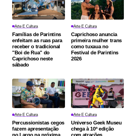
Arte E Cultura
Arte E Cultura
Famílias de Parintins
Caprichoso anuncia
enfeitam as ruas para
primeira mulher trans
receber o tradicional
como tuxaua no
"Boi de Rua" do
Festival de Parintins
Caprichoso neste
2026
sábado
Arte E Cultura
Arte E Cultura
Percussionistas cegos
Universo Geek Museu
fazem apresentação
chega à 10ª edição
no Largo na próxima
com atrações