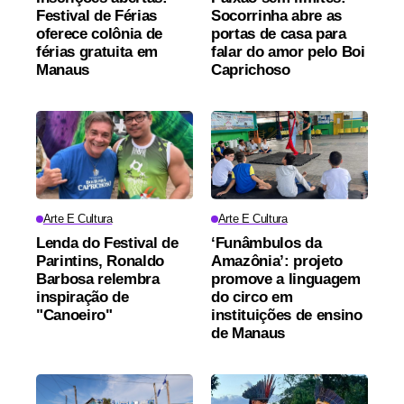
Festival de Férias
Socorrinha abre as
oferece colônia de
portas de casa para
férias gratuita em
falar do amor pelo Boi
Manaus
Caprichoso
Arte E Cultura
Arte E Cultura
Lenda do Festival de
‘Funâmbulos da
Parintins, Ronaldo
Amazônia’: projeto
Barbosa relembra
promove a linguagem
inspiração de
do circo em
"Canoeiro"
instituições de ensino
de Manaus