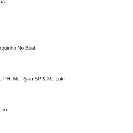
ma
rquinho No Beat
c PH, Mc Ryan SP & Mc Luki
ano