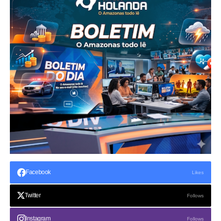
Facebook
Likes
Twitter
Follows
Instagram
Follows