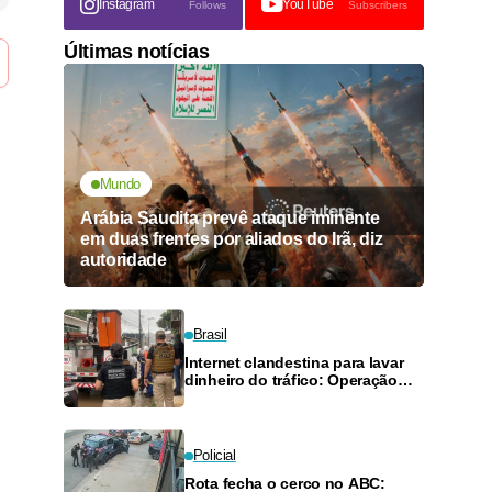
Instagram
YouTube
Follows
Subscribers
Últimas notícias
Mundo
Arábia Saudita prevê ataque iminente
em duas frentes por aliados do Irã, diz
autoridade
Brasil
Internet clandestina para lavar
dinheiro do tráfico: Operação
Octógono mobiliza 110 policiais
na Grande Recife
Policial
Rota fecha o cerco no ABC: