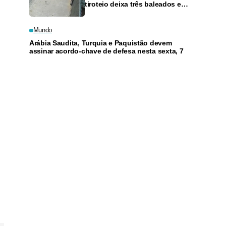
tiroteio deixa três baleados e
liberta duas pessoas mantidas
por suspeitos
Mundo
Arábia Saudita, Turquia e Paquistão devem
assinar acordo-chave de defesa nesta sexta, 7