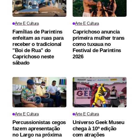
Arte E Cultura
Arte E Cultura
Famílias de Parintins
Caprichoso anuncia
enfeitam as ruas para
primeira mulher trans
receber o tradicional
como tuxaua no
"Boi de Rua" do
Festival de Parintins
Caprichoso neste
2026
sábado
Arte E Cultura
Arte E Cultura
Percussionistas cegos
Universo Geek Museu
fazem apresentação
chega à 10ª edição
no Largo na próxima
com atrações