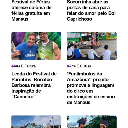
Festival de Férias
Socorrinha abre as
oferece colônia de
portas de casa para
férias gratuita em
falar do amor pelo Boi
Manaus
Caprichoso
Arte E Cultura
Arte E Cultura
Lenda do Festival de
‘Funâmbulos da
Parintins, Ronaldo
Amazônia’: projeto
Barbosa relembra
promove a linguagem
inspiração de
do circo em
"Canoeiro"
instituições de ensino
de Manaus