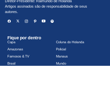
Diretor-Presidente: Raimundo de Holanda
Artigos assinados são de responsabilidade de seus
autores.
Fique por dentro
Capa
Coluna do Holanda
Amazonas
Policial
Famosos & TV
Manaus
Brasil
Mundo
Economia
Esportes
Geral
Site auditado
Relatório de auditoria em atualização