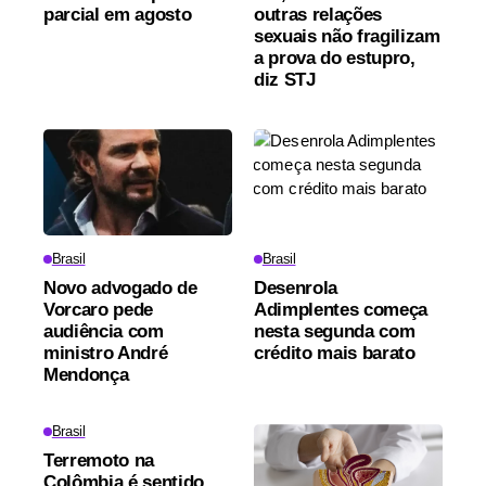
parcial em agosto
outras relações
sexuais não fragilizam
a prova do estupro,
diz STJ
Brasil
Brasil
Novo advogado de
Desenrola
Vorcaro pede
Adimplentes começa
audiência com
nesta segunda com
ministro André
crédito mais barato
Mendonça
Brasil
Terremoto na
Colômbia é sentido