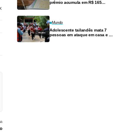
prêmio acumula em R$ 165
milhões
k
Mundo
Adolescente tailandês mata 7
pessoas em ataque em casa e na
escola antes de atirar em si
mesmo
ma
ro