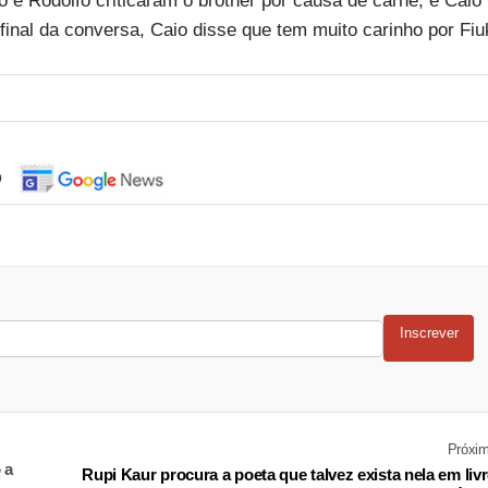
 e Rodolfo criticaram o brother por causa de carne, e Caio
nal da conversa, Caio disse que tem muito carinho por Fiu
o
Inscrever
Próxi
 a
Rupi Kaur procura a poeta que talvez exista nela em liv