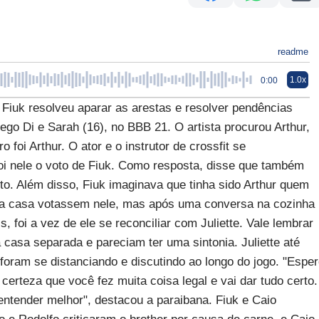
readme
1.0x
0:00
uk resolveu aparar as arestas e resolver pendências
Nego Di e Sarah (16), no BBB 21. O artista procurou Arthur,
 foi Arthur. O ator e o instrutor de crossfit se
oi nele o voto de Fiuk. Como resposta, disse que também
to. Além disso, Fiuk imaginava que tinha sido Arthur quem
 da casa votassem nele, mas após uma conversa na cozinha
, foi a vez de ele se reconciliar com Juliette. Vale lembrar
asa separada e pareciam ter uma sintonia. Juliette até
foram se distanciando e discutindo ao longo do jogo. "Espe
rteza que você fez muita coisa legal e vai dar tudo certo.
entender melhor", destacou a paraibana. Fiuk e Caio