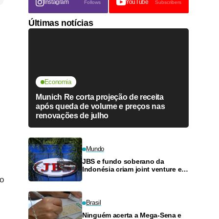
Instagram
YouTube
Follows
Subscribers
Últimas notícias
Economia
Munich Re corta projeção de receita
após queda de volume e preços nas
renovações de julho
Mundo
JBS e fundo soberano da
Indonésia criam joint venture e
preveem US$5 bi para crescer
ro
Brasil
Ninguém acerta a Mega-Sena e