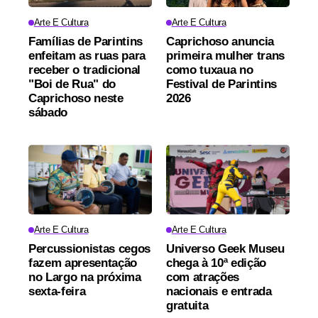
Arte E Cultura
Arte E Cultura
Famílias de Parintins
Caprichoso anuncia
enfeitam as ruas para
primeira mulher trans
receber o tradicional
como tuxaua no
"Boi de Rua" do
Festival de Parintins
Caprichoso neste
2026
sábado
Arte E Cultura
Arte E Cultura
Percussionistas cegos
Universo Geek Museu
fazem apresentação
chega à 10ª edição
no Largo na próxima
com atrações
sexta-feira
nacionais e entrada
gratuita