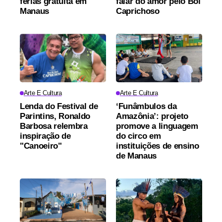
férias gratuita em
falar do amor pelo Boi
Manaus
Caprichoso
Arte E Cultura
Arte E Cultura
Lenda do Festival de
‘Funâmbulos da
Parintins, Ronaldo
Amazônia’: projeto
Barbosa relembra
promove a linguagem
inspiração de
do circo em
"Canoeiro"
instituições de ensino
de Manaus