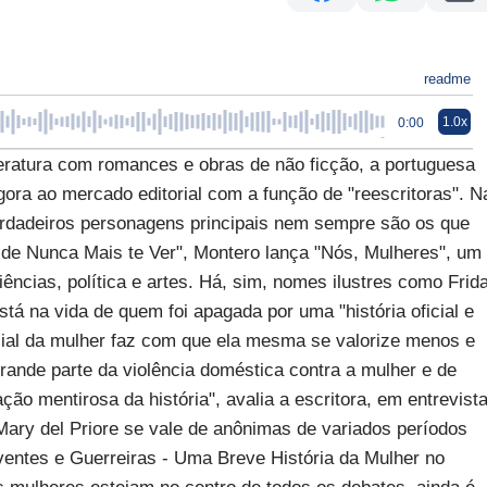
readme
1.0x
0:00
tura com romances e obras de não ficção, a portuguesa
ora ao mercado editorial com a função de "reescritoras". N
verdadeiros personagens principais nem sempre são os que
 de Nunca Mais te Ver", Montero lança "Nós, Mulheres", um
ncias, política e artes. Há, sim, nomes ilustres como Frid
tá na vida de quem foi apagada por uma "história oficial e
social da mulher faz com que ela mesma se valorize menos e
nde parte da violência doméstica contra a mulher e de
ção mentirosa da história", avalia a escritora, em entrevista
Mary del Priore se vale de anônimas de variados períodos
iventes e Guerreiras - Uma Breve História da Mulher no