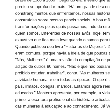
Brasil de 1500 a 2000". Segundo ela, mesmo que as
preciso se aprofundar mais. "Há um grande descon
constrangimentos que enfrentamos, nossas história
construídas sobre nossos papéis sociais. A boa mãe
transformações pelas quais passamos, indo do espa
quem somos. Diferentes de nossas avós, hoje, tem
exaustivo que fica mais leve quando olhamos para 
Quando publicou seu livro "Historias de Mujeres", 
eram comuns, porque havia a ideia de que poucas t
"Nós, Mulheres" é uma revisão da compilação de p
adição de outros 90 nomes. "Não é que não podía
proibido estudar, trabalhar", conta. "As mulheres
atividade humana, e em todas as épocas. O que é te
pais, irmãos, colegas, maridos. Estamos agora ree
educados." Montero apresenta, por exemplo, a vida
primeira escritora profissional da história e articul
das mulheres à educação e ao conhecimento. Já Wu 