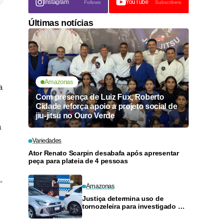
Instagram
YouTube
Follows
Subscribers
Últimas notícias
Amazonas
a
Com presença de Luiz Fux, Roberto
Cidade reforça apoio a projeto social de
jiu-jitsu no Ouro Verde
a
Variedades
Ator Renato Scarpin desabafa após apresentar
peça para plateia de 4 pessoas
.
Amazonas
Justiça determina uso de
tornozeleira para investigado por
perseguir estudante em Manaus