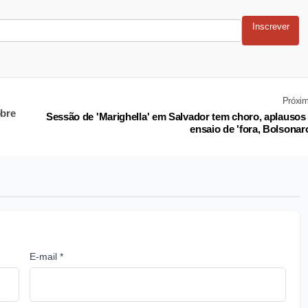
Inscrever
Próxi
obre
Sessão de 'Marighella' em Salvador tem choro, aplausos
ensaio de 'fora, Bolsonar
E-mail *