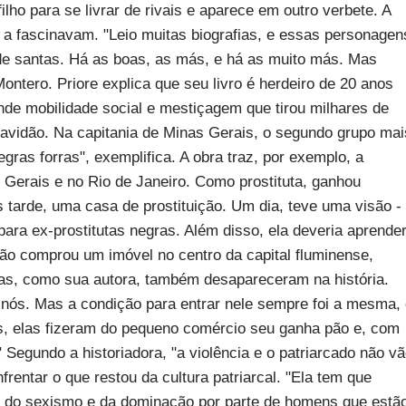
ilho para se livrar de rivais e aparece em outro verbete. A
a fascinavam. "Leio muitas biografias, e essas personagen
de santas. Há as boas, as más, e há as muito más. Mas
Montero. Priore explica que seu livro é herdeiro de 20 anos
de mobilidade social e mestiçagem que tirou milhares de
avidão. Na capitania de Minas Gerais, o segundo grupo mai
ras forras", exemplifica. A obra traz, por exemplo, a
 Gerais e no Rio de Janeiro. Como prostituta, ganhou
is tarde, uma casa de prostituição. Um dia, teve uma visão -
ara ex-prostitutas negras. Além disso, ela deveria aprende
ntão comprou um imóvel no centro da capital fluminense,
las, como sua autora, também desapareceram na história.
a nós. Mas a condição para entrar nele sempre foi a mesma,
es, elas fizeram do pequeno comércio seu ganha pão e, com
 Segundo a historiadora, "a violência e o patriarcado não v
frentar o que restou da cultura patriarcal. "Ela tem que
a, do sexismo e da dominação por parte de homens que estã