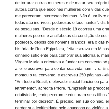
de torturar outras mulheres e de matar seu próprio f
autora conta que escolheu mulheres com vidas que 
me pareceram interessantíssimas. Não é um livro 
todas são incríveis, poderosas e fascinantes", diz 
de pesquisas. "Desde o século 18 ocorreu uma gran
mulheres pobres e analfabetas da condição de escr
poderoso, depois dos homens brancos, era o das neg
história de Rosa Egipcíaca, feita escrava em Minas
dinheiro suficiente para comprar sua alforria e, ma
Virgem Maria a orientava a fundar um convento só p
a ler e escrever para contar sua vida num livro. E
montou o tal convento, e escreveu 250 páginas --e
"Em todo o Brasil, o elevador social funcionou par
letramento", acredita Priore. "Empresárias precoc
criatividade, enriqueceram e educaram seus filhos."
terminar por decreto". É preciso, em sua opinião, en
perder sua legitimidade pelo abandono da violênci