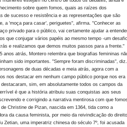
 mulheres estejam no centro de todos os debates, ainda é
hecimento sobre quem fomos, quais as raízes dos
s de sucesso e resistência e as representações que são
, a 'moça para casar', periguetes", afirma. "Conhecer as
ço privado para o público, vai certamente ajudar a entende
os que conjugar vários papéis ao mesmo tempo -um desafi
trás e realizamos que demos muitos passos para a frente."
25 anos atrás, Montero relembra que biografias femininas nã
inham sido importantes. "Sempre foram discriminadas", diz.
ersonagens de duas décadas e meia atrás, agora com a
mos nos destacar em nenhum campo público porque nos era
 se destacaram, sim, em absolutamente todos os campos da
rrível é que a história atribuiu suas conquistas aos seus
screvendo e corrigindo a narrativa mentirosa com que fomo
 de Christine de Pizan, nascida em 1364, tida como a
adora da causa feminista, por meio da reivindicação do direit
Zetian, uma imperatriz chinesa do século 7º, foi acusada