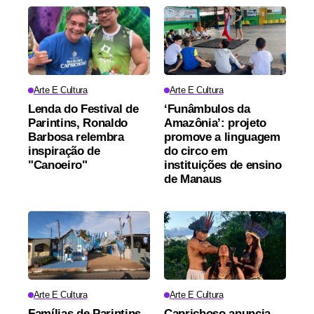
Arte E Cultura
Arte E Cultura
Lenda do Festival de
‘Funâmbulos da
Parintins, Ronaldo
Amazônia’: projeto
Barbosa relembra
promove a linguagem
inspiração de
do circo em
"Canoeiro"
instituições de ensino
de Manaus
Arte E Cultura
Arte E Cultura
Famílias de Parintins
Caprichoso anuncia