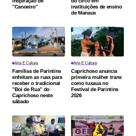
inspiração de
do circo em
"Canoeiro"
instituições de ensino
de Manaus
Arte E Cultura
Arte E Cultura
Famílias de Parintins
Caprichoso anuncia
enfeitam as ruas para
primeira mulher trans
receber o tradicional
como tuxaua no
"Boi de Rua" do
Festival de Parintins
Caprichoso neste
2026
sábado