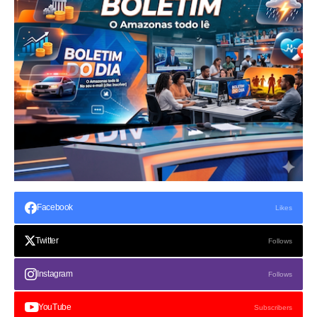
Facebook
Likes
Twitter
Follows
Instagram
Follows
YouTube
Subscribers