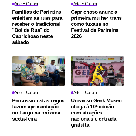
Arte E Cultura
Arte E Cultura
Famílias de Parintins
Caprichoso anuncia
enfeitam as ruas para
primeira mulher trans
receber o tradicional
como tuxaua no
"Boi de Rua" do
Festival de Parintins
Caprichoso neste
2026
sábado
Arte E Cultura
Arte E Cultura
Percussionistas cegos
Universo Geek Museu
fazem apresentação
chega à 10ª edição
no Largo na próxima
com atrações
sexta-feira
nacionais e entrada
gratuita