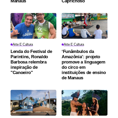
Manaus
Caprichoso
Arte E Cultura
Arte E Cultura
Lenda do Festival de
‘Funâmbulos da
Parintins, Ronaldo
Amazônia’: projeto
Barbosa relembra
promove a linguagem
inspiração de
do circo em
"Canoeiro"
instituições de ensino
de Manaus